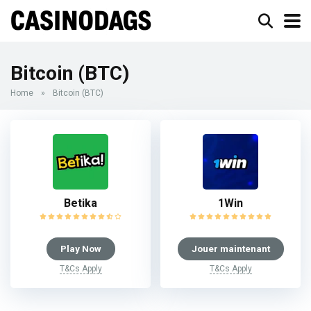
Bitcoin (BTC)
Home
»
Bitcoin (BTC)
Betika
1Win
Play Now
Jouer maintenant
T&Cs Apply
T&Cs Apply