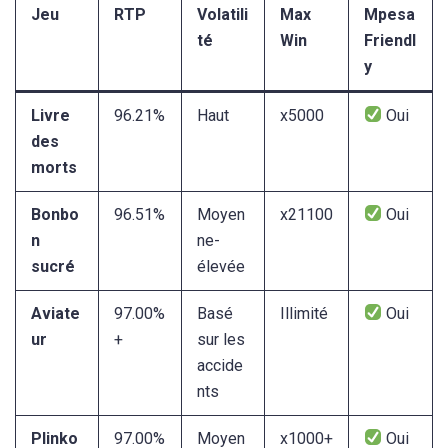
JOUEZ AU MEILLEUR
Jeu
RTP
Volatil
Max
Mpes
CASINO EN LIGNE D’AFRIQUE
ité
Win
a
Friend
*Réservé aux nouveaux joueurs. Conditions générales applicables.
ly
Livre
96.21
Haut
x5000
Oui
des
%
morts
Bonbo
96.51
Moyen
x2110
Oui
n
%
ne-
0
sucré
élevée
Aviate
97.00
Basé
Illimité
Oui
ur
%+
sur les
accide