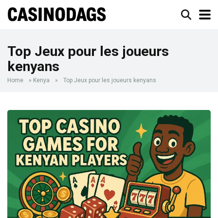
Top Jeux pour les joueurs
kenyans
Home
»
Kenya
»
Top Jeux pour les joueurs kenyans