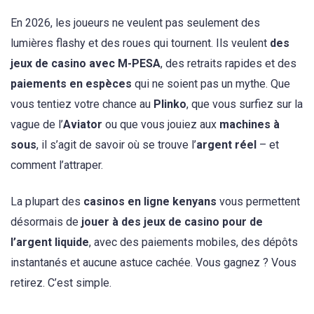
En 2026, les joueurs ne veulent pas seulement des
lumières flashy et des roues qui tournent. Ils veulent
des
jeux de casino avec M-PESA
, des retraits rapides et
des
paiements en espèces
qui ne soient pas un mythe.
Que vous tentiez votre chance au
Plinko
, que vous
surfiez sur la vague de l’
Aviator
ou que vous jouiez aux
machines à sous
, il s’agit de savoir où se trouve
l’
argent réel
– et comment l’attraper.
La plupart des
casinos en ligne kenyans
vous
permettent désormais de
jouer à des jeux de casino
pour de l’argent liquide
, avec des paiements mobiles,
des dépôts instantanés et aucune astuce cachée. Vous
gagnez ? Vous retirez. C’est simple.
Mais voilà, tous les jeux ne se valent pas. Certains sont