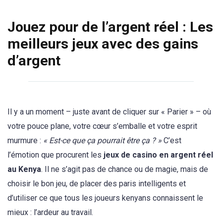
Jouez pour de l’argent réel :
Les meilleurs jeux avec des
gains d’argent
Il y a un moment – juste avant de cliquer sur « Parier » –
où votre pouce plane, votre cœur s’emballe et votre
esprit murmure :
« Est-ce que ça pourrait être ça ? »
C’est
l’émotion que procurent les
jeux de casino en argent
réel au Kenya
. Il ne s’agit pas de chance ou de magie,
mais de choisir le bon jeu, de placer des paris intelligents
et d’utiliser ce que tous les joueurs kenyans connaissent
le mieux : l’ardeur au travail.