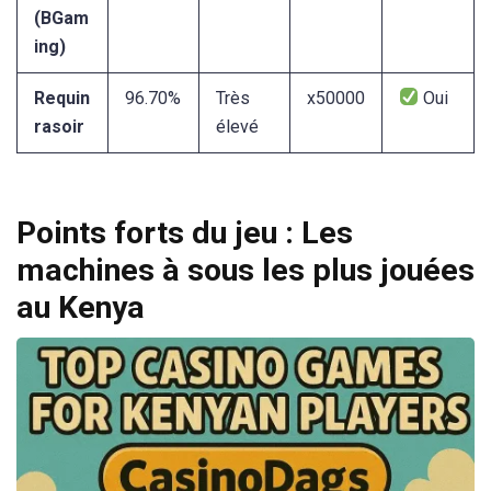
nts
Plinko
97.00
Moyen
x1000
Oui
(BGa
%
+
ming)
Requi
96.70
Très
x5000
Oui
n
%
élevé
0
rasoir
Points forts du jeu : Les
machines à sous les plus
jouées au Kenya