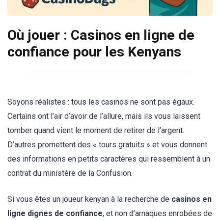
Où jouer : Casinos en ligne de
confiance pour les Kenyans