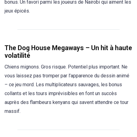
Caractéristiques
Si vous aimez la mythologie, le drame et les graphismes
tape-à-l’œil, celui-ci est fait pour vous. Ce n’est pas
seulement une machine à sous, c’est une bataille.
Choisissez
Zeus
ou
Hadès
, et regardez les dieux vous
récompenser (ou vous ruiner) avec de puissantes parties
bonus. Un favori parmi les joueurs de Nairobi qui aiment
les jeux épicés.
The Dog House Megaways – Un hit à
haute volatilité
Chiens mignons. Gros risque. Potentiel plus important. Ne
vous laissez pas tromper par l’apparence du dessin