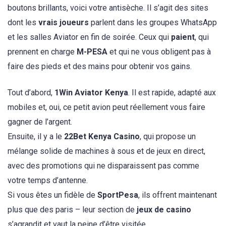
Soyons réalistes : tous les casinos ne sont pas égaux.
Certains ont l’air d’avoir de l’allure, mais ils vous laissent
tomber quand vient le moment de retirer de l’argent.
D’autres promettent des « tours gratuits » et vous
donnent des informations en petits caractères qui
ressemblent à un contrat du ministère de la Confusion.
Si vous êtes un joueur kenyan à la recherche de
casinos
en ligne dignes de confiance
, et non d’arnaques
enrobées de boutons brillants, voici votre antisèche. Il
s’agit des sites dont les
vrais joueurs
parlent dans les
groupes WhatsApp et les salles Aviator en fin de soirée.
Ceux qui
paient
, qui prennent en charge
M-PESA
et qui
ne vous obligent pas à faire des pieds et des mains pour
obtenir vos gains.