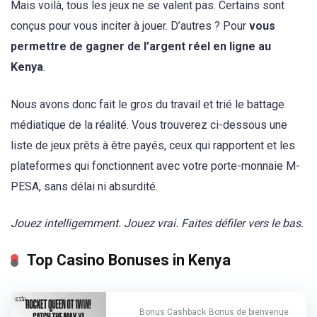
conçus pour vous inciter à jouer. D’autres ? Pour
vous
permettre de gagner de l’argent réel en ligne au
Kenya
.
Nous avons donc fait le gros du travail et trié le battage
médiatique de la réalité. Vous trouverez ci-dessous une
liste de jeux prêts à être payés, ceux qui rapportent et les
plateformes qui fonctionnent avec votre porte-monnaie
M-PESA, sans délai ni absurdité.
Jouez intelligemment. Jouez vrai. Faites défiler vers le
bas.
Top Casino Bonuses in Kenya
Bonus Cashback
Bonus de bienvenue