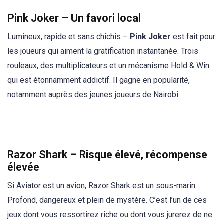
animé – ce jeu mord. Les multiplicateurs sauvages, les
bonus collants et les tours imprévisibles en font un
succès auprès des flambeurs kenyans qui savent
attendre ce tour massif.
Pink Joker – Un favori local
Lumineux, rapide et sans chichis –
Pink Joker
est fait
pour les joueurs qui aiment la gratification instantanée.
Trois rouleaux, des multiplicateurs et un mécanisme Hold
& Win qui est étonnamment addictif. Il gagne en
popularité, notamment auprès des jeunes joueurs de
Nairobi.