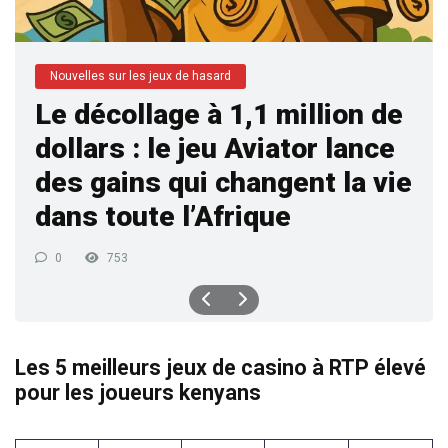
Nouvelles sur les jeux de hasard
Le décollage à 1,1 million de
dollars : le jeu Aviator lance
des gains qui changent la vie
dans toute l’Afrique
0
753
×
Bonus Casino N°1 en Afrique
Ne ratez pas votre chance – réclamez dès
Les 5 meilleurs jeux de casino à RTP
aujourd’hui votre bonus exclusif de bienvenue et
élevé pour les joueurs kenyans
commencez à jouer immédiatement.