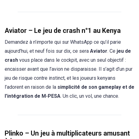
critiques. Juste ceux auxquels les gens jouent
réellement. Au déjeuner. À l’arrêt du matatu. Au lit.
Bienvenue sur la scène des casinos kenyans – brute,
mobile-first, et très réelle.
Aviator – Le jeu de crash n°1 au Kenya
Demandez à n’importe qui sur WhatsApp ce qu’il parie
aujourd’hui, et neuf fois sur dix, ce sera
Aviator
. Ce
jeu
de crash
vous place dans le cockpit, avec un seul
objectif : encaisser avant que l’avion ne disparaisse. Il
s’agit d’un pur jeu de risque contre instinct, et les joueurs
kenyans l’adorent en raison de la
simplicité de son
gameplay et de l’intégration de M-PESA
. Un clic, un