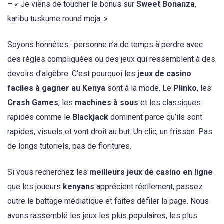
– « Je viens de toucher le bonus sur
Sweet Bonanza
,
karibu tuskume round moja. »
Soyons honnêtes : personne n’a de temps à perdre avec
des règles compliquées ou des jeux qui ressemblent à
des devoirs d’algèbre. C’est pourquoi les
jeux de casino
faciles à gagner au Kenya
sont à la mode. Le
Plinko
,
les
Crash Games
, les
machines à sous
et les
classiques rapides comme le
Blackjack
dominent parce
qu’ils sont rapides, visuels et vont droit au but. Un clic, un
frisson. Pas de longs tutoriels, pas de fioritures.
Si vous recherchez les
meilleurs jeux de casino en
ligne
que les joueurs
kenyans
apprécient réellement,
passez outre le battage médiatique et faites défiler la