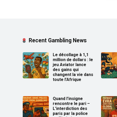
Recent Gambling News
Le décollage à 1,1
million de dollars : le
jeu Aviator lance
des gains qui
changent la vie dans
toute l’Afrique
Quand l’insigne
rencontre le pari –
L’interdiction des
paris par la police