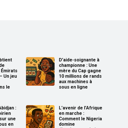
btient
D’aide-soignante à
 de
championne : Une
 Émirats
mère du Cap gagne
– Un jeu
10 millions de rands
aux machines à
ns le
sous en ligne
bidjan :
L’avenir de l’Afrique
oirien
en marche :
sur une
Comment le Nigeria
ous en
domine