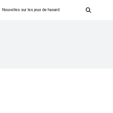
Nouvelles sur les jeux de hasard