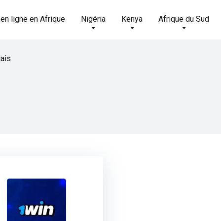
en ligne en Afrique
Nigéria
Kenya
Afrique du Sud
ais