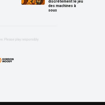
discrètement le jeu
des machines à
sous
e. Please play responsibly.