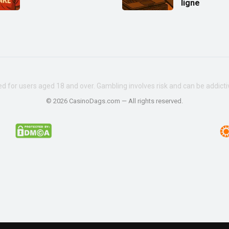
ligne
 for users aged 18 and over. Gambling involves risk and can be addictiv
© 2026 CasinoDags.com — All rights reserved.