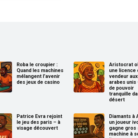
Roba le croupier :
Aristocrat o
Quand les machines
une licence
mélangent l’avenir
vendeur aux
des jeux de casino
arabes unis 
de pouvoir
tranquille da
désert
Patrice Evra rejoint
Diamants à A
le jeu des paris – à
un joueur iv
visage découvert
gagne gros 
machine à s